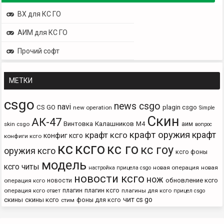
ВХ для КС ГО
АИМ для КС ГО
Прочий софт
МЕТКИ
csgo
news csgo
navi
CS GO
plagin csgo
new operation
Simple
Скин
АК-47
Винтовка
Калашников
М4
аим
skin csgo
вопрос
крафт оружия
крафт
крафт ксго
конфиг ксго
конфиги ксго
кс
ксго
кс го
кс гоу
оружия ксго
ксго фоны
модель
ксго читы
новая операция
новая
настройка прицела csgo
новости ксго
нож
новости
обновление ксго
операция ксго
плагин
плагин ксго
операция ксго
плагины для ксго
ответ
прицел csgo
чит cs go
скины
скины ксго
фоны для ксго
стим