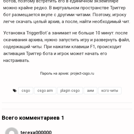
ботов, поэтому встретить его в единичном экземпляре
можно крайне редко. В виртуальном пространстве Триггер
бот размещается вкупе с другими читами. Поэтому, игроку
легче скачать целый архив, а после, найти необходимый чит.
Установка TriggerBot`a занимает не больше 10 минут: после
скачивания архива, нужно запустить игру и развернуть файл,
содержащий читы. При нажатии клавиши F1, происходит
активация Триггер бота и игрок может начать его
настраивать.
csgo
,
csgo aim
,
plagin csgo
,
аим
,
ксго читы
Всего комментариев 1
terexa000000