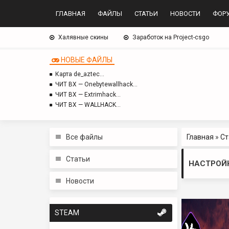
ГЛАВНАЯ
ФАЙЛЫ
СТАТЬИ
НОВОСТИ
ФОР
Халявные скины
Заработок на Project-csgo
НОВЫЕ ФАЙЛЫ
Карта de_aztec…
ЧИТ BX — Onebytewallhack…
ЧИТ BX — Extrimhack…
ЧИТ BX — WALLHACK…
Все файлы
Главная
»
Ст
Статьи
НАСТРОЙК
Новости
STEAM