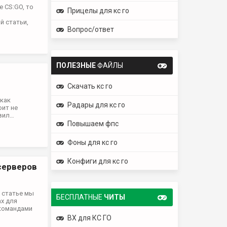
 CS:GO, то
Прицелы для кс го
й статьи,
Вопрос/ответ
ПОЛЕЗНЫЕ
ФАЙЛЫ
Скачать кс го
 как
Радары для кс го
оит не
авил…
Повышаем фпс
Фоны для кс го
Конфиги для кс го
серверов
й статье мы
БЕСПЛАТНЫЕ
ЧИТЫ
ах для
 командами
ВХ для КС ГО