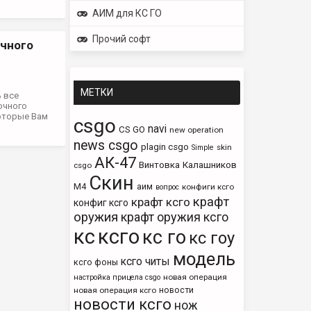
АИМ для КС ГО
Прочий софт
чного
МЕТКИ
 все
очного
которые Вам
csgo
navi
CS GO
new operation
news csgo
plagin csgo
skin
Simple
АК-47
Винтовка
Калашников
csgo
Скин
М4
аим
конфиги ксго
вопрос
крафт
крафт ксго
конфиг ксго
оружия
крафт оружия ксго
кс
ксго
кс го
кс гоу
модель
ксго читы
ксго фоны
новая операция
настройка прицела csgo
новости
новая операция ксго
новости ксго
нож