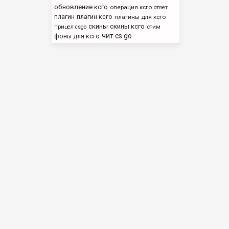
обновление ксго
операция ксго
ответ
плагин
плагин ксго
плагины для ксго
скины
скины ксго
стим
прицел csgo
чит cs go
фоны для ксго