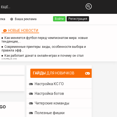
ЕЩЁ…
Войти
Регистрация
лка
Ваша реклама
НОВЫЕ НОВОСТИ
Как меняется футбол перед чемпионатом мира: новые
тенденции,…
Современные принтеры: виды, особенности выбора и
правила эфф…
Как работает донат в онлайн-играх и почему он стал
частью со…
Логопед для детей с аутизмом: особенности работы,
методы и з…
ГАЙДЫ
ДЛЯ НОВИЧКОВ
Настройка КС ГО
Настройка ботов
Читерские команды
:GO
Полезные фишки