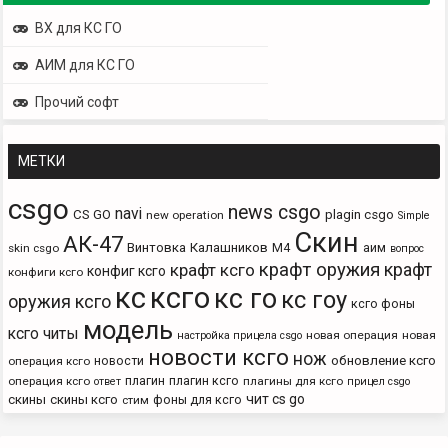
ВХ для КС ГО
АИМ для КС ГО
Прочий софт
МЕТКИ
csgo
news csgo
navi
CS GO
plagin csgo
new operation
Simple
Скин
АК-47
Винтовка
Калашников
М4
аим
skin csgo
вопрос
крафт оружия
крафт
крафт ксго
конфиг ксго
конфиги ксго
кс
ксго
кс го
кс гоу
оружия ксго
ксго фоны
модель
ксго читы
новая операция
новая
настройка прицела csgo
новости ксго
нож
новости
обновление ксго
операция ксго
плагин
плагин ксго
операция ксго
плагины для ксго
ответ
прицел csgo
чит cs go
скины
скины ксго
фоны для ксго
стим