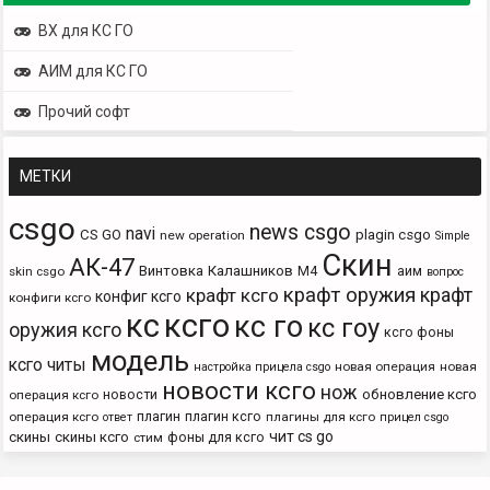
ВХ для КС ГО
АИМ для КС ГО
Прочий софт
МЕТКИ
csgo
news csgo
navi
CS GO
plagin csgo
new operation
Simple
Скин
АК-47
Винтовка
Калашников
М4
аим
skin csgo
вопрос
крафт оружия
крафт
крафт ксго
конфиг ксго
конфиги ксго
кс
ксго
кс го
кс гоу
оружия ксго
ксго фоны
модель
ксго читы
новая операция
новая
настройка прицела csgo
новости ксго
нож
новости
обновление ксго
операция ксго
плагин
плагин ксго
операция ксго
плагины для ксго
ответ
прицел csgo
чит cs go
скины
скины ксго
фоны для ксго
стим