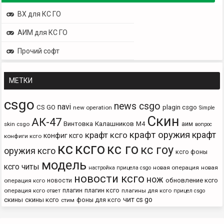
ВХ для КС ГО
АИМ для КС ГО
Прочий софт
МЕТКИ
csgo
news csgo
navi
CS GO
plagin csgo
new operation
Simple
Скин
АК-47
Винтовка
Калашников
М4
аим
skin csgo
вопрос
крафт оружия
крафт
крафт ксго
конфиг ксго
конфиги ксго
кс
ксго
кс го
кс гоу
оружия ксго
ксго фоны
модель
ксго читы
новая операция
новая
настройка прицела csgo
новости ксго
нож
новости
обновление ксго
операция ксго
плагин
плагин ксго
операция ксго
плагины для ксго
ответ
прицел csgo
чит cs go
скины
скины ксго
фоны для ксго
стим