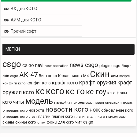
ВХ для КС ГО
АИМ для КС ГО
Прочий софт
МЕТКИ
csgo
news csgo
navi
CS GO
plagin csgo
new operation
Simple
Скин
АК-47
Винтовка
Калашников
М4
аим
skin csgo
вопрос
крафт оружия
крафт
крафт ксго
конфиг ксго
конфиги ксго
кс
ксго
кс го
кс гоу
оружия ксго
ксго фоны
модель
ксго читы
новая операция
новая
настройка прицела csgo
новости ксго
нож
новости
обновление ксго
операция ксго
плагин
плагин ксго
операция ксго
плагины для ксго
ответ
прицел csgo
чит cs go
скины
скины ксго
фоны для ксго
стим