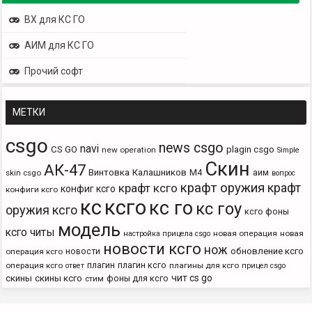
ВХ для КС ГО
АИМ для КС ГО
Прочий софт
МЕТКИ
csgo
news csgo
navi
CS GO
plagin csgo
new operation
Simple
Скин
АК-47
Винтовка
Калашников
М4
аим
skin csgo
вопрос
крафт оружия
крафт
крафт ксго
конфиг ксго
конфиги ксго
кс
ксго
кс го
кс гоу
оружия ксго
ксго фоны
модель
ксго читы
новая операция
новая
настройка прицела csgo
новости ксго
нож
новости
обновление ксго
операция ксго
плагин
плагин ксго
операция ксго
плагины для ксго
ответ
прицел csgo
чит cs go
скины
скины ксго
фоны для ксго
стим