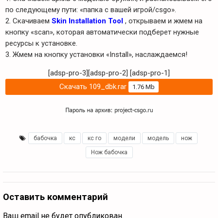
по следующему пути: «папка с вашей игрой/csgo».
2. Скачиваем
Skin Installation Tool
, открываем и жмем на
кнопку «scan», которая автоматически подберет нужные
ресурсы к установке.
3. Жмем на кнопку установки «Install», наслаждаемся!
[adsp-pro-3][adsp-pro-2]
[adsp-pro-1]
Скачать 109_dbk.rar
1.76 Mb
бабочка
,
кс
,
кс го
,
модели
,
модель
,
нож
,
Нож бабочка
Оставить комментарий
Ваш email не будет опубликован.