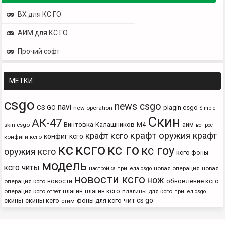
ВХ для КС ГО
АИМ для КС ГО
Прочий софт
МЕТКИ
csgo
news csgo
navi
CS GO
plagin csgo
new operation
Simple
Скин
АК-47
Винтовка
Калашников
М4
аим
skin csgo
вопрос
крафт оружия
крафт
крафт ксго
конфиг ксго
конфиги ксго
кс
ксго
кс го
кс гоу
оружия ксго
ксго фоны
модель
ксго читы
новая операция
новая
настройка прицела csgo
новости ксго
нож
новости
обновление ксго
операция ксго
плагин
плагин ксго
операция ксго
плагины для ксго
ответ
прицел csgo
чит cs go
скины
скины ксго
фоны для ксго
стим